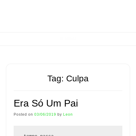
Skip
…em branco…
to
content
LEON
MENU
Tag:
Culpa
Era Só Um Pai
Posted on
03/06/2019
by
Leon